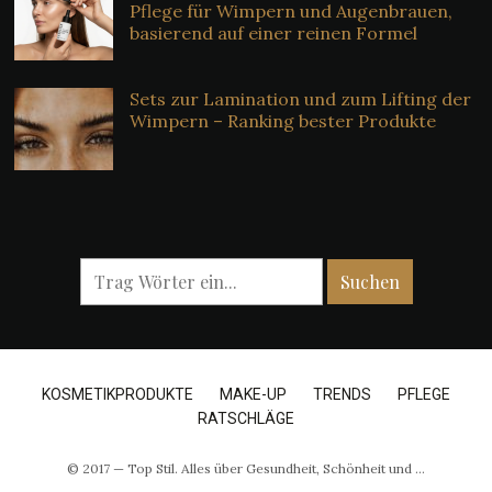
Pflege für Wimpern und Augenbrauen,
basierend auf einer reinen Formel
Sets zur Lamination und zum Lifting der
Wimpern – Ranking bester Produkte
KOSMETIKPRODUKTE
MAKE-UP
TRENDS
PFLEGE
RATSCHLÄGE
© 2017 — Top Stil. Alles über Gesundheit, Schönheit und …