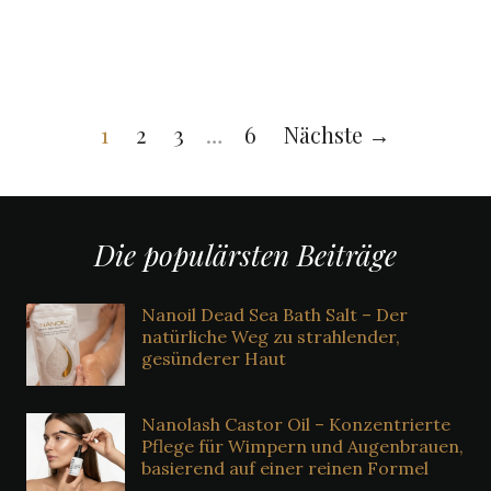
1
2
3
…
6
Nächste →
Die populärsten Beiträge
Nanoil Dead Sea Bath Salt – Der
natürliche Weg zu strahlender,
gesünderer Haut
Nanolash Castor Oil – Konzentrierte
Pflege für Wimpern und Augenbrauen,
basierend auf einer reinen Formel